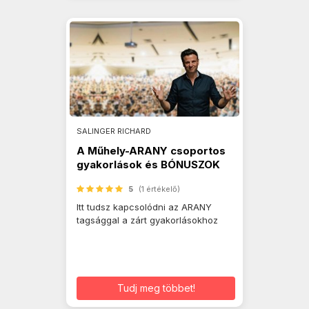
SALINGER RICHARD
A Műhely-ARANY csoportos
gyakorlások és BÓNUSZOK
5
(1 értékelő)
Itt tudsz kapcsolódni az ARANY
tagsággal a zárt gyakorlásokhoz
Tudj meg többet!