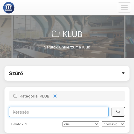
Togg
navig
KLUB
Segítők Univerzuma Klub
Szűrő
Kategória: KLUB
Találatok:
2