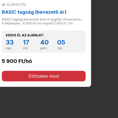
ELŐFIZETÉS
BASIC tagság (bevezető ár)
BASIC tagság bevezető áron A segítők Univerzuma -
A Műhelybe : 9.900 Ft/ hó helyett 5.900 Ft / hó
EDDIG ÉL AZ AJÁNLAT:
33
17
40
04
nap
óra
perc
mp
5 900 Ft/hó
Előfizetek most