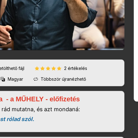
letölthető fájl
2 értékelés
Magyar
Többször újranézhető
 - a MŰHELY - előfizetés
ki rád mutatna, és azt mondaná:
t rólad szól.