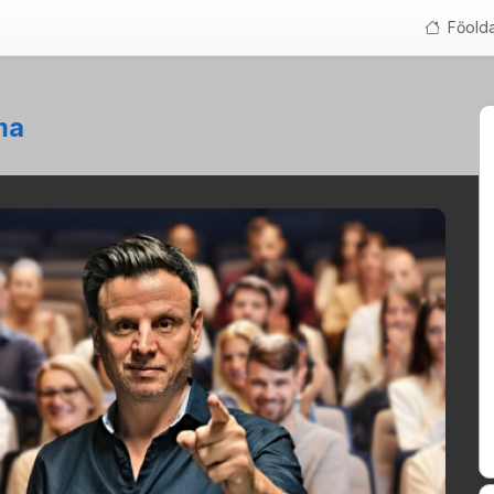
Főolda
ma