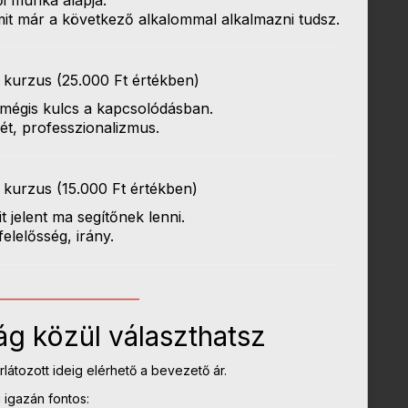
amit már a következő alkalommal alkalmazni tudsz.
 kurzus (25.000 Ft értékben)
 mégis kulcs a kapcsolódásban.
lét, professzionalizmus.
 kurzus (15.000 Ft értékben)
t jelent ma segítőnek lenni.
elelősség, irány.
____________________
ág közül választhatsz
rlátozott ideig elérhető a bevezető ár.
 igazán fontos: