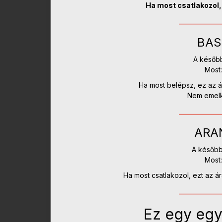
Ha most csatlakozol, 
__________
BAS
A későbbi
Most
Ha most belépsz, ez az 
Nem emelk
__________
ARA
A későbbi
Most
Ha most csatlakozol, ezt az ár
__________
Ez egy egy