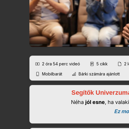
2 óra 54 perc
videó
5
cikk
2
Mobilbarát
Bárki számára ajánlott
Segítők Univerzuma
N
éha
jól esne
, ha vala
Ez mos