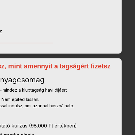
z
_______________________
z, mint amennyit a tagságért fizetsz
 anyagcsomag
– mindez a klubtagság havi díjáért
 Nem építed lassan.
ással indulsz, ami azonnal használható.
ktató kurzus (98.000 Ft értékben)
ői munka alapja.