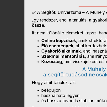
______________
✅
A Segítők Univerzuma – A Műhely
gy rendszer, ahol a tanulás, a gyako
E
össze
.
Itt nem különálló elemeket kapsz, ha
Online képzések
, amik struktúr
Élő események
, ahol kérdezhet
Gyakorló alkalmak
, ahol haszná
Szakmai mentorálás
, ami irány
Közösség
, ami visszajelzést és 
A Műhely 
a segítői tudásod
ne csa
Hogy amit tanulsz, az:
beépüljön
használható legyen
és hosszú távon is stabilan műk