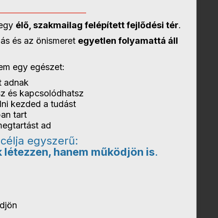
_______________________
egy
élő, szakmailag felépített fejlődési tér
.
rlás és az önismeret
egyetlen folyamattá áll
nem egy egészet:
át adnak
sz és kapcsolódhatsz
lni kezded a tudást
ban tart
megtartást ad
célja egyszerű:
k létezzen, hanem működjön is
.
ödjön