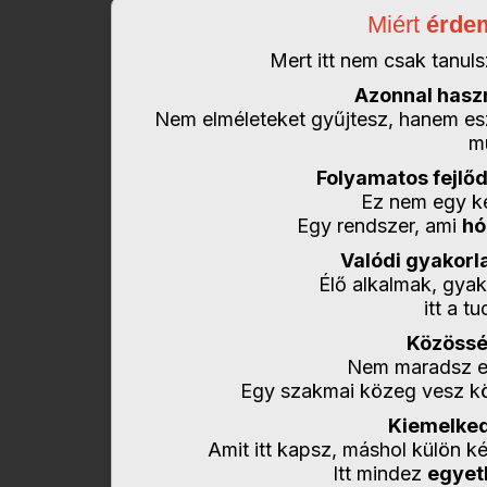
Miért
érdem
Mert itt nem csak tanu
Azonnal hasz
Nem elméleteket gyűjtesz, hanem es
m
Folyamatos fejlő
Ez nem egy ké
Egy rendszer, ami
hó
Valódi gyakorl
Élő alkalmak, gyak
itt a t
Közössé
Nem maradsz eg
Egy szakmai közeg vesz kö
Kiemelked
Amit itt kapsz, máshol külön k
Itt mindez
egyet