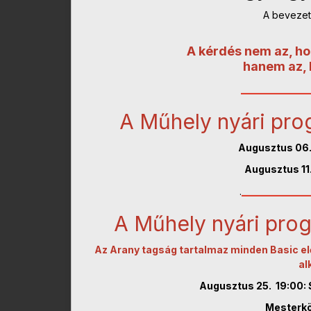
A bevezet
A kérdés nem az, h
hanem az, 
___________
A Műhely nyári pr
Augusztus 06.
Augusztus 11.
___________
.
A Műhely nyári pr
Az Arany tagság tartalmaz minden Basic elő
al
Augusztus 25. 19:00: 
Mesterkör