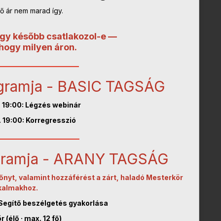
ő ár nem marad így.
ogy később csatlakozol-e —
hogy milyen áron.
__________________
ogramja - BASIC TAGSÁG
 19:00: Légzés webinár
 19:00: Korregresszió
__________________
ogramja - ARANY TAGSÁG
nyt, valamint hozzáférést a zárt, haladó Mesterkör
kalmakhoz.
Segítő beszélgetés gyakorlása
 (élő · max. 12 fő)