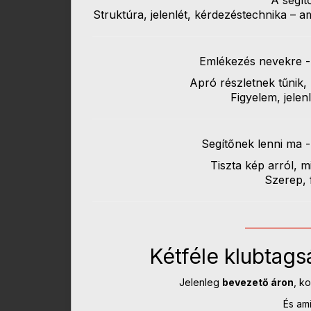
Struktúra, jelenlét, kérdezéstechnika – 
Emlékezés nevekre -
Apró részletnek tűnik,
Figyelem, jelen
Segítőnek lenni ma -
Tiszta kép arról, mi
Szerep, f
___________
Kétféle klubtags
Jelenleg
bevezető áron
, ko
És ami