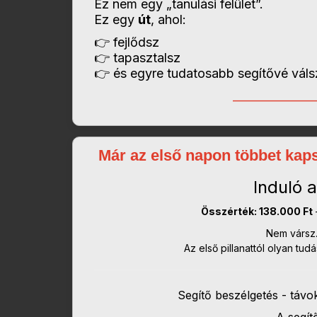
Ez nem egy „tanulási felület”.
Ez egy
út
, ahol:
👉 fejlődsz
👉 tapasztalsz
👉 és egyre tudatosabb segítővé váls
______________
Már az első napon többet kaps
Induló
Összérték: 138.000 Ft
Nem vársz.
Az első pillanattól olyan tud
Segítő beszélgetés - távo
A segít