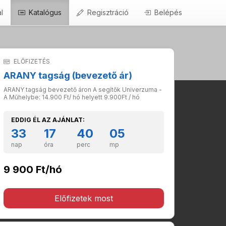
l
Katalógus
Regisztráció
Belépés
ELŐFIZETÉS
ARANY tagság (bevezető ár)
ARANY tagság bevezető áron A segítők Univerzuma -
A Műhelybe: 14.900 Ft/ hó helyett 9.900Ft / hó
EDDIG ÉL AZ AJÁNLAT:
33
17
40
04
nap
óra
perc
mp
9 900 Ft/hó
Előfizetek most