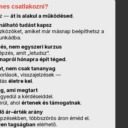
es csatlakozni?
lsz —
át is alakul a működésed
.
nálható tudást kapsz
zközöket, amiket már másnap beépíthetsz a
unkádba.
dés, nem egyszeri kurzus
pzés, amit „letudsz”.
napról hónapra épít téged
.
at, nem csak tananyag
orlások, visszajelzések —
udás
életre kel
.
g, ami megtart
yedül a kérdéseiddel.
rül, ahol
értenek és támogatnak
.
ő ár–érték arány
épzésekben, többszörös áron érnéd el.
len tagságban
elérhető.