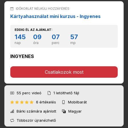
IDŐKORLÁT NÉLKÜLI HOZZÁFÉRÉS
Kártyahasználat mini kurzus - Ingyenes
EDDIG ÉL AZ AJÁNLAT:
145
09
07
57
nap
óra
perc
mp
INGYENES
Csatlakozok most
55 perc
videó
1
letölthető fájl
6 értékelés
Mobilbarát
Bárki számára ajánlott
Magyar
Többször újranézhető