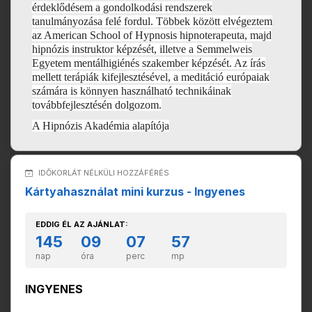
érdeklődésem a gondolkodási rendszerek
tanulmányozása felé fordul. Többek között elvégeztem
az American School of Hypnosis hipnoterapeuta, majd
hipnózis instruktor képzését, illetve a Semmelweis
Egyetem mentálhigiénés szakember képzését. Az írás
mellett terápiák kifejlesztésével, a meditáció európaiak
számára is könnyen használható technikáinak
továbbfejlesztésén dolgozom.
A Hipnózis Akadémia alapítója
IDŐKORLÁT NÉLKÜLI HOZZÁFÉRÉS
Kártyahasználat mini kurzus - Ingyenes
EDDIG ÉL AZ AJÁNLAT:
145
09
07
57
nap
óra
perc
mp
INGYENES