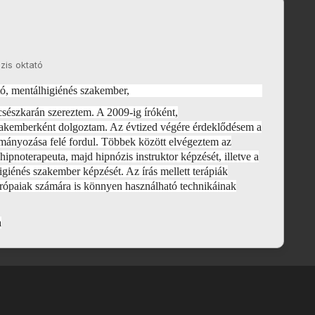
zis oktató
ató, mentálhigiénés szakember,
észkarán szereztem. A 2009-ig íróként,
zakemberként dolgoztam. Az évtized végére érdeklődésem a
mányozása felé fordul. Többek között elvégeztem az
pnoterapeuta, majd hipnózis instruktor képzését, illetve a
énés szakember képzését. Az írás mellett terápiák
európaiak számára is könnyen használható technikáinak
a