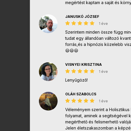
megértést kaptam a saját és körn
JANUSKÓ JÓZSEF
1 éve
Szerintem minden össze függ mind
tudat egy állandóan változó kvan
forrás,és a hipnózis közelebb vis
😃😃😃
VISNYEI KRISZTINA
1 éve
Lenyűgöző!
OLÁH SZABOLCS
1 éve
Véleményem szerint a Holisztikus
folyamat, aminek a segitségével k
megérthető és felismerhető valój
Jelen életszakaszomban a képzés