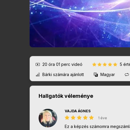
20 óra 01 perc
videó
5 ér
Bárki számára ajánlott
Magyar
Hallgatók véleménye
VAJDA ÁGNES
1 éve
Ez a képzés számomra megszámlálh