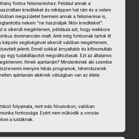
éhány fontos felismeréshez. Peldául annak a
asználtam krediteket és miképpen hat rám és a velem
ódóan megszületet bennem annak a felismerése is,
tanitotta nekem "ne használjak fiktiv krediteket".
t is sikerült megértenem, példáula azt, hogy mekkora
zórikus dominanciám miatt. Amit még fontosnak tartok itt
is képzés segitségével sikerült valóban megértenem,
avitelt jelenti. Ennél sokkal árnyaltabb és kifinomultab
gy egy tudatállapotot megváltoztasak. Ezt az általanos
megértenem. Kinek ajanlanám? Mindenkinek aki szembe
észrevenni menyire hibás programok, hitrendszerek
melten ajánlanám akiknek válságban van az élete.
ztáció folyamata, mint más fórumokon, valóban
t munka fontossága. Ezért nem működik a vonzás
lom a lustáknak.