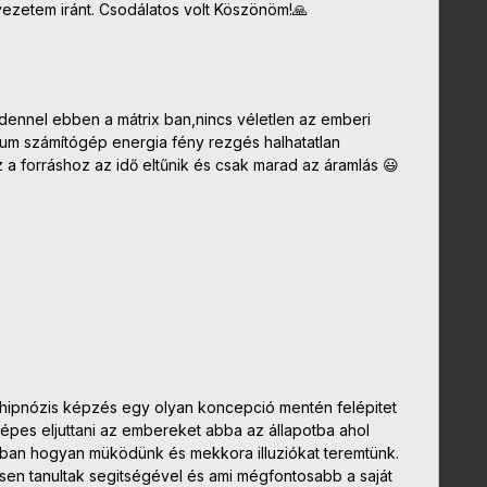
yezetem iránt. Csodálatos volt Köszönöm!🙏
ennel ebben a mátrix ban,nincs véletlen az emberi
tum számítógép energia fény rezgés halhatatlan
z a forráshoz az idő eltűnik és csak marad az áramlás 😃
 hipnózis képzés egy olyan koncepció mentén felépitet
épes eljuttani az embereket abba az állapotba ahol
ában hogyan müködünk és mekkora illuziókat teremtünk.
en tanultak segitségével és ami mégfontosabb a saját