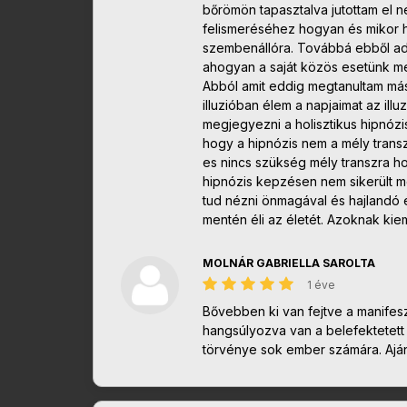
bőrömön tapasztalva jutottam el n
felismeréséhez hogyan és mikor h
szembenállóra. Továbbá ebből ad
ahogyan a saját közös esetünk meg
Abból amit eddig megtanultam más
illuzióban élem a napjaimat az illu
megjegyezni a holisztikus hipnóz
hogy a hipnózis nem a mély transzb
es nincs szükség mély transzra ho
hipnózis kepzésen nem sikerült 
tud nézni önmagával és hajlandó 
mentén éli az életét. Azoknak kie
MOLNÁR GABRIELLA SAROLTA
1 éve
Bővebben ki van fejtve a manifes
hangsúlyozva van a belefektetet
törvénye sok ember számára. Aján