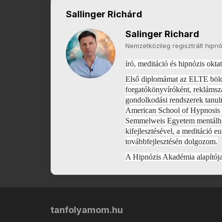
Sallinger Richárd
Salinger Richard
Nemzetközileg regisztrált hipnó
író, meditáció és hipnózis okt
Első diplomámat az ELTE bölcs
forgatókönyvíróként, rekláms
gondolkodási rendszerek tanul
American School of Hypnosis hi
Semmelweis Egyetem mentálhigi
kifejlesztésével, a meditáció 
továbbfejlesztésén dolgozom.
A Hipnózis Akadémia alapítój
tanfolyamom.hu