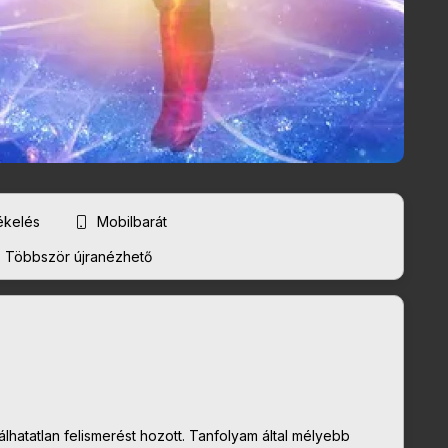
tékelés
Mobilbarát
Többször újranézhető
atatlan felismerést hozott. Tanfolyam által mélyebb